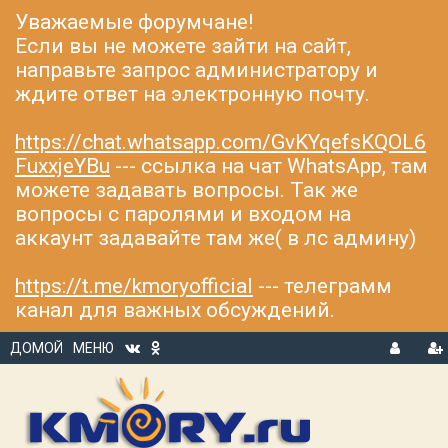
Уважаемые форумчане!
Если вы не можете зайти на сайт,
направьте запрос администратору и
ждите ответ на электронную почту.
https://chat.whatsapp.com/GvKYqefsKQOL6
FuxxjeYBu
--- ссылка на чат WhatsApp, там
можете задавать вопросы. Так же
вопросы с паролями и входом на
аккаунт задавайте там же( в лс админу)
https://t.me/kmoryofficial
--- телеграмм
канал для важных обсуждений.
ДОМОЙ
МЕНЮ
В
Р
Х
ЕГ
О
И
Д
С
Т