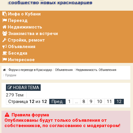
Р
А
Ц
Инфа о Кубани
И
Переезд
Я
Недвижимость
Знакомства и встречи
Стройка, ремонт
Объявления
Беседка
Интересное
Форум о переезде в Краснодар
Объявления
Недвижимость. Объявления
Продам
НОВАЯ ТЕМА
279 Тем
Страница
12
из
12
Пред.
1
…
8
9
10
11
12
Правила форума
Опубликованы будут только объявления от
собственников, по согласованию с модератором!