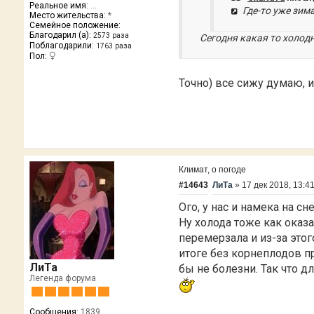
Реальное имя:
...
Где-то уже зима
Место жительства:
*
Семейное положение:
Благодарил (а):
2573 раза
Сегодня какая то холодн
Поблагодарили:
1763 раза
Пол:
Точно) все сижу думаю, и
Климат, о погоде
#14643
ЛиТа
»
17 дек 2018, 13:4
Ого, у нас и намека на сне
Ну холода тоже как оказа
перемерзала и из-за этог
итоге без корнеплодов п
ЛиТа
бы не болезни. Так что д
Легенда форума
Сообщения:
1839