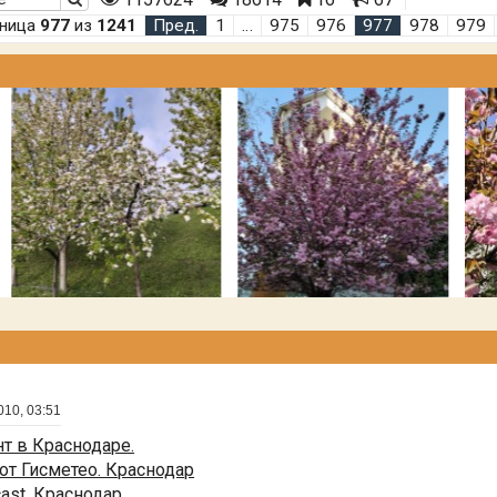
аница
977
из
1241
Пред.
1
…
975
976
977
978
979
010, 03:51
т в Краснодаре.
от Гисметео. Краснодар
cast. Краснодар