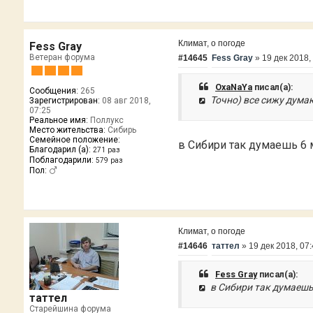
Климат, о погоде
Fess Gray
Ветеран форума
#14645
Fess Gray
»
19 дек 2018,
OxaNaYa
писал(а):
Сообщения:
265
Точно) все сижу думаю
Зарегистрирован:
08 авг 2018,
07:25
Реальное имя:
Поллукс
Место жительства:
Сибирь
Семейное положение:
в Сибири так думаешь 6 
Благодарил (а):
271 раз
Поблагодарили:
579 раз
Пол:
Климат, о погоде
#14646
таттел
»
19 дек 2018, 07
Fess Gray
писал(а):
в Сибири так думаешь 
таттел
Старейшина форума