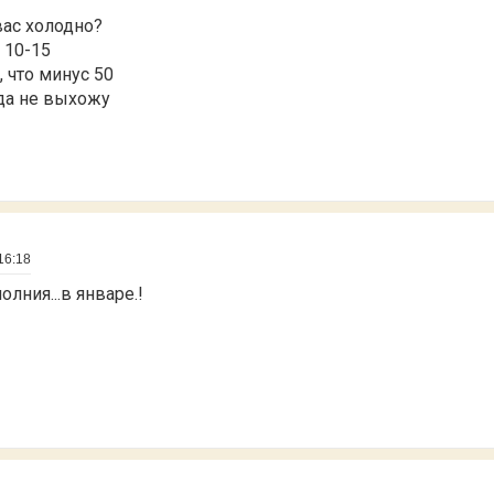
 вас холодно?
 10-15
, что минус 50
туда не выхожу
16:18
лния...в январе.!