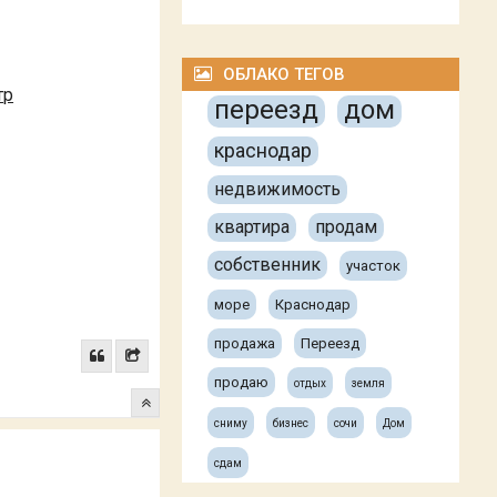
ОБЛАКО ТЕГОВ
тр
переезд
дом
краснодар
недвижимость
квартира
продам
собственник
участок
море
Краснодар
продажа
Переезд
продаю
отдых
земля
сниму
бизнес
сочи
Дом
сдам