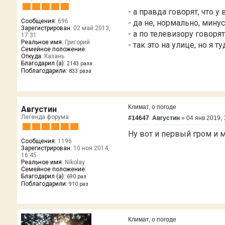
- а правда говорят, что у
Сообщения:
696
- да не, нормально, минус
Зарегистрирован:
02 май 2013,
- а по телевизору говорят
17:31
Реальное имя:
Григорий
- так это на улице, но я 
Семейное положение:
Откуда:
Казань
Благодарил (а):
2143 раза
Поблагодарили:
833 раза
Климат, о погоде
Августин
Легенда форума
#14647
Августин
»
04 янв 2019, 
Ну вот и первый гром и мо
Сообщения:
1196
Зарегистрирован:
10 ноя 2014,
16:45
Реальное имя:
Nikolay
Семейное положение:
Благодарил (а):
690 раз
Поблагодарили:
910 раз
Климат, о погоде