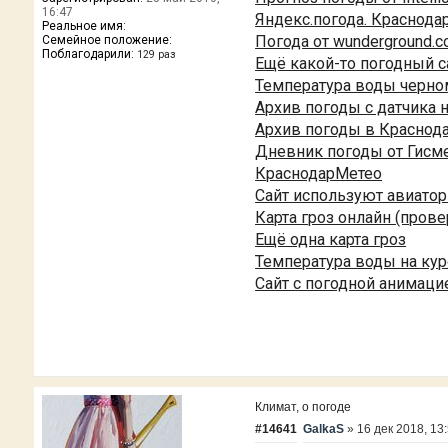
16:47
Яндекс.погода. Краснода
Реальное имя:
Погода от wunderground.c
Семейное положение:
Поблагодарили:
129 раз
Ещё какой-то погодный с
Температура воды черно
Архив погоды с датчика 
Архив погоды в Краснод
Дневник погоды от Гисме
КраснодарМетео
Сайт используют авиато
Карта гроз онлайн (прове
Ещё одна карта гроз
Температура воды на ку
Сайт с погодной анимаци
Климат, о погоде
#14641
GalkaS
»
16 дек 2018, 13