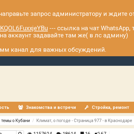
 направьте запрос администратору и ждите о
fsKQOL6FuxxjeYBu
--- ссылка на чат WhatsApp,
а аккаунт задавайте там же( в лс админу)
рамм канал для важных обсуждений.
ость
Знакомства и встречи
Стройка, ремонт
 темы о Кубани
Климат, о погоде - Страница 977 - в Краснодаре
1157624
18614
16
67