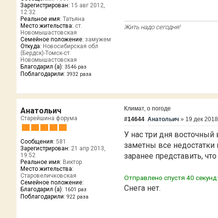
Зарегистрирован:
15 авг 2012,
12:32
Реальное имя:
Татьяна
Место жительства:
ст.
Жить надо сегодня!
Новомышастовская
Семейное положение:
замужем
Откуда:
Новосибирская обл
(Бердск)-Томск-ст.
Новомышастовская
Благодарил (а):
3546 раз
Поблагодарили:
3932 раза
Климат, о погоде
Анатольич
Старейшина форума
#14644
Анатольич
»
19 дек 2018
У нас три дня восточный 
Сообщения:
581
заметны все недостатки 
Зарегистрирован:
21 апр 2013,
заранее представить, что
19:52
Реальное имя:
Виктор
Место жительства:
Старовеличковская
Отправлено спустя 40 секунд
Семейное положение:
Снега нет.
Благодарил (а):
1601 раз
Поблагодарили:
922 раза