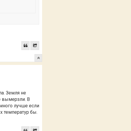
ла. Земля не
е вымерзли. В
амного лучше если
х температур бы.