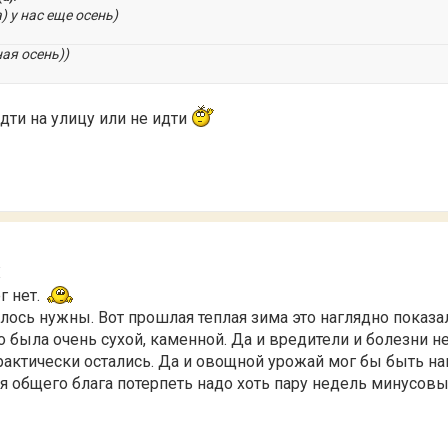
) у нас еще осень)
ая осень))
дти на улицу или не идти
1
г нет.
лось нужны. Вот прошлая теплая зима это наглядно показа
о была очень сухой, каменной. Да и вредители и болезни н
рактически остались. Да и овощной урожай мог бы быть н
ля общего блага потерпеть надо хоть пару недель минусовы