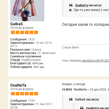
OxaNaYa
писал(а):
Где-то уже зима) у нас
GalkaS
Сегодня какая то холодна
Легенда форума
Сообщения:
1820
Зарегистрирован:
10 окт 2016,
09:11
Сarpe diem!
Реальное имя:
Галина
Место жительства:
Ст. Азовская
Семейное положение:
Откуда:
НадМосковье
Наш переезд
viewtopic.php?f=2
Благодарил (а):
6590 раз
Поблагодарили:
2941 раз
Климат, о погоде
OxaNaYa
Легенда форума
#14642
OxaNaYa
»
16 дек 2018, 
GalkaS писал(а):
Сообщения:
1530
Зарегистрирован:
21 янв 2017,
00:36
OxaNaYa
писал(