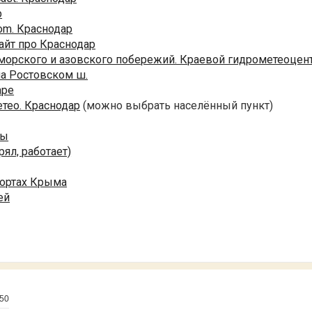
р
om. Краснодар
айт про Краснодар
морского и азовского побережий. Краевой гидрометеоцен
на Ростовском ш.
аре
тео. Краснодар
(можно выбрать населённый пункт)
ры
рял, работает)
рортах Крыма
ей
:50