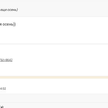
 еще осень)
я осень))
07&t=8642
14:02
а):