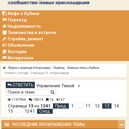
Р
А
Ц
Инфа о Кубани
И
Переезд
Я
Недвижимость
Знакомства и встречи
Стройка, ремонт
Объявления
Беседка
Интересное
Форум о переезде в Краснодар
Переезд
Важные темы о Кубани
Климат, о погоде - Страница 13 - в Краснодаре
ОТВЕТИТЬ
Управление Темой
1157960
18614
16
67
Страница
13
из
1241
Пред.
1
…
11
12
13
14
15
…
1241
След.
ПОСЛЕДНИЕ ИЗОБРАЖЕНИЯ ТЕМЫ