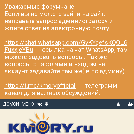
Уважаемые форумчане!
Если вы не можете зайти на сайт,
направьте запрос администратору и
ждите ответ на электронную почту.
https://chat.whatsapp.com/GvKYqefsKQOL6
FuxxjeYBu
--- ссылка на чат WhatsApp, там
можете задавать вопросы. Так же
вопросы с паролями и входом на
аккаунт задавайте там же( в лс админу)
https://t.me/kmoryofficial
--- телеграмм
канал для важных обсуждений.
ДОМОЙ
МЕНЮ
В
Р
Х
ЕГ
О
И
Д
С
Т