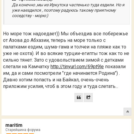
Да конечно ,мы из Иркутска частенько туда ездили. Но я
уже наездился , поэтому радуюсь такому приятному
соседству - морю:)
Но море тож надоедает)) Мы объездив все побережье
от Азова до Абхазии, теперь на море только с
палатками ездим, шума-гама и толчеи на пляже как то
уже не охота). И во всякие турции-египты тож как то не
сильно тянет. Зато с удовольствием зимой с детками
слетали на Камчатку
http://tinyurl.com/69pt9le
показали
им, да и сами посмотрели "где начинается Родина") .
Давно хотим попасть и на Байкал, очень-очень
приложим усилия, чтоб в этом году и туда слетать...
maritim
Старейшина форума