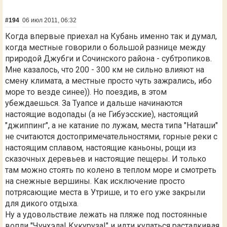
#194
06 июл 2011, 06:32
Когда впервые приехал на Кубань именно так и думал,
когда местные говорили о большой разнице между
природой Джубги и Сочинского района - субтропиков.
Мне казалось, что 200 - 300 км не сильно влияют на
смену климата, а местные просто чуть зажрались, ибо
море то везде синее)). Но поездив, в этом
убеждаешься. За Туапсе и дальше начинаются
настоящие водопады (а не Гибуэсские), настоящий
"джиппинг", а не катание по лужам, места типа "Наташи"
не считаются достопримечательностями, горные реки с
настоящим сплавом, настоящие каньоны, рощи из
сказочных деревьев и настоящие пещеры. И только
там можно стоять по колено в теплом море и смотреть
на снежные вершины. Как исключение просто
потрясающие места в Утрише, и то его уже закрыли
для дикого отдыха.
Ну а удовольствие лежать на пляже под постоянные
вопли "Чучхэла! Кукуруза!" и идти купаться расталкивая