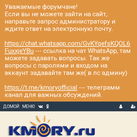
Уважаемые форумчане!
Если вы не можете зайти на сайт,
направьте запрос администратору и
ждите ответ на электронную почту.
https://chat.whatsapp.com/GvKYqefsKQOL6
FuxxjeYBu
--- ссылка на чат WhatsApp, там
можете задавать вопросы. Так же
вопросы с паролями и входом на
аккаунт задавайте там же( в лс админу)
https://t.me/kmoryofficial
--- телеграмм
канал для важных обсуждений.
ДОМОЙ
МЕНЮ
В
Р
Х
ЕГ
О
И
Д
С
Т