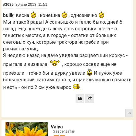
#3035
30 апр 2013, 11:51
bulik
, весна
, конешна
, однозначно
Мы и такой рады! А солнышко и тепло было, дней 5
назад. Ещё кое-где в лесу есть островки снега - в
тенистых местах, а в городе - остатки от больших
снеговых куч, которые трактора нагребли при
расчистке улиц.
Я неделю назад на даче увидела расцветший крокус -
прыгала и визжала
, хорошо соседи ещё не
приехали - точно бы в дурку увезли
И лучок уже
большенький, сантиметров 5, и щавель можно срывать
и есть - он по 2 см уже вырос
.
Valya
Завсегдатай