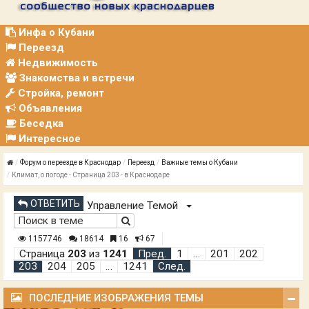
Р
А
Ц
Инфа о Кубани
И
Переезд
Я
Недвижимость
Знакомства и встречи
Стройка, ремонт
Объявления
Беседка
Интересное
Форум о переезде в Краснодар
Переезд
Важные темы о Кубани
Климат, о погоде - Страница 203 - в Краснодаре
ОТВЕТИТЬ
Управление Темой
1157746
18614
16
67
Страница
203
из
1241
Пред.
1
…
201
202
203
204
205
…
1241
След.
ПОСЛЕДНИЕ ИЗОБРАЖЕНИЯ ТЕМЫ