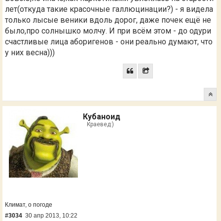
лет(откуда такие красочные галлюцинации?) - я видела
только лысые веники вдоль дорог, даже почек ещё не
было,про солнышко молчу. И при всём этом - до одури
счастливые лица аборигенов - они реально думают, что
у них весна)))
Кубаноид
Краевед:)
Климат, о погоде
#3034
30 апр 2013, 10:22