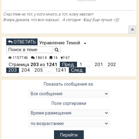
Счастлив не тот, у кого много, а тот, кому хватает
Вчера думала, что все хорошо... А сегодня - Бац! Еще лучше =)))
ОТВЕТИТЬ
Управление Темой
1157746
18614
16
67
Страница
203
из
1241
Пред.
1
…
201
202
203
204
205
…
1241
След.
Показать сообщения за:
Поле сортировки