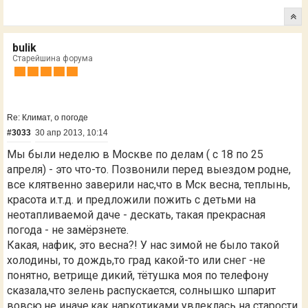
bulik
Старейшина форума
Re: Климат, о погоде
#3033
30 апр 2013, 10:14
Мы были неделю в Москве по делам ( с 18 по 25
апреля) - это что-то. Позвонили перед выездом родне,
все клятвенно заверили нас,что в Мск весна, теплынь,
красота и.т.д. и предложили пожить с детьми на
неотапливаемой даче - дескать, такая прекрасная
погода - не замёрзнете.
Какая, нафик, это весна?! У нас зимой не было такой
холодины, то дождь,то град какой-то или снег -не
понятно, ветрище дикий, тётушка моя по телефону
сказала,что зелень распускается, солнышко шпарит
вовсю,не иначе,как наркотиками увлеклась на старости