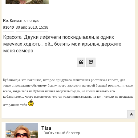
Re: Климат, о погоде
#3040
30 апр 2013, 15:38
Красота. Деуки лифтчеги поскидывали, в одних
маечках ходють... ой... болять мои крылья, держите
меня семеро
Кубаноиды, это погоняло, которое придумала завистливая ростовская гопота, дав
такое определение обычному быдлу, коего хватает и на твоей бывшей родине... и чаще
всего, когда тебя на Кубани начнет огорчать быдло, не спеши называть его
кубаноидом... часто выясняется, что он тоже приехал жить на юг... только на несколько
лет раньше тебя
Tisa
ЗаОтчетный блоггер