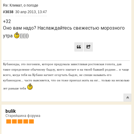
Re: Климат, о погоде
#3038
30 апр 2013, 13:47
+32
Оно вам надо? Наслаждайтесь свежестью морозного
утра
))))))
Кубаноиды, это погоняло, которое придумала завистливая ростовская гопота, дав
такое определение обычному быдлу, коего хватает и на твоей бывшей родине... и чаще
всего, когда тебя на Кубани начнет огорчать быдло, не спеши называть его
кубаноидом... часто выясняется, что он тоже приехал жить на юг... только на несколько
лет раньше тебя
bulik
Старейшина форума