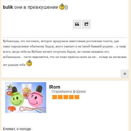
bulik
они в превкушении
))
Кубаноиды, это погоняло, которое придумала завистливая ростовская гопота, дав
такое определение обычному быдлу, коего хватает и на твоей бывшей родине... и чаще
всего, когда тебя на Кубани начнет огорчать быдло, не спеши называть его
кубаноидом... часто выясняется, что он тоже приехал жить на юг... только на несколько
лет раньше тебя
IRom
Старейшина форума
Климат, о погоде