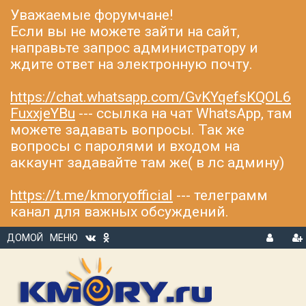
Уважаемые форумчане!
Если вы не можете зайти на сайт,
направьте запрос администратору и
ждите ответ на электронную почту.
https://chat.whatsapp.com/GvKYqefsKQOL6
FuxxjeYBu
--- ссылка на чат WhatsApp, там
можете задавать вопросы. Так же
вопросы с паролями и входом на
аккаунт задавайте там же( в лс админу)
https://t.me/kmoryofficial
--- телеграмм
канал для важных обсуждений.
ДОМОЙ
МЕНЮ
В
Р
Х
ЕГ
О
И
Д
С
Т