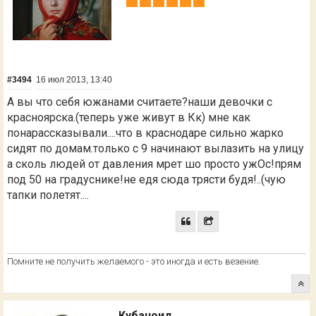
#3494
16 июл 2013, 13:40
А вы что себя южанами считаете?наши девочки с
красноярска.(теперь уже живут в Кк) мне как
понарассказывали....что в краснодаре сильно жарко
сидят по домам.только с 9 начинают вылазить на улицу
а сколь людей от давления мрет шо просто ужОс!прям
под 50 на градуснике!не едя сюда трясти будя!..(чую
тапки полетят....
Помните не получить желаемого - это иногда и есть везение.
Кубаноид