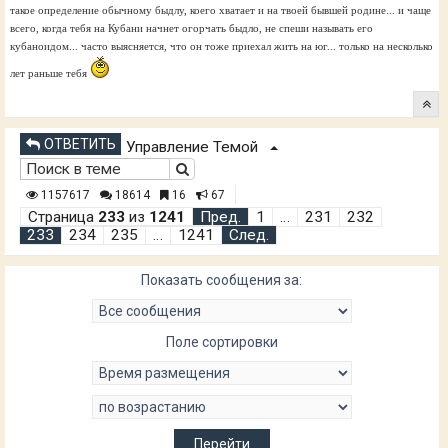
такое определение обычному быдлу, коего хватает и на твоей бывшей родине... и чаще
всего, когда тебя на Кубани начнет огорчать быдло, не спеши называть его
кубаноидом... часто выясняется, что он тоже приехал жить на юг... только на несколько
лет раньше тебя
ОТВЕТИТЬ
Управление Темой
1157617
18614
16
67
Страница
233
из
1241
Пред.
1
…
231
232
233
234
235
…
1241
След.
Показать сообщения за:
Поле сортировки