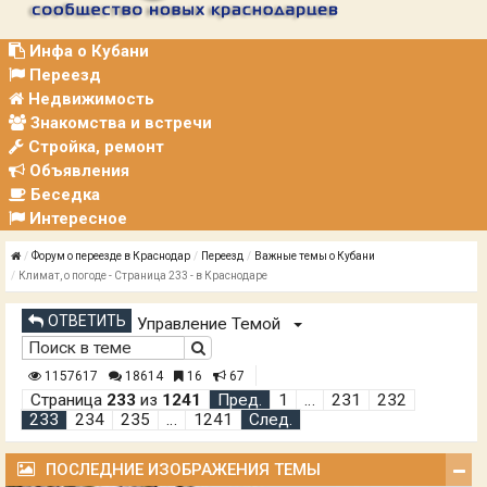
Р
А
Ц
Инфа о Кубани
И
Переезд
Я
Недвижимость
Знакомства и встречи
Стройка, ремонт
Объявления
Беседка
Интересное
Форум о переезде в Краснодар
Переезд
Важные темы о Кубани
Климат, о погоде - Страница 233 - в Краснодаре
ОТВЕТИТЬ
Управление Темой
1157617
18614
16
67
Страница
233
из
1241
Пред.
1
…
231
232
233
234
235
…
1241
След.
ПОСЛЕДНИЕ ИЗОБРАЖЕНИЯ ТЕМЫ