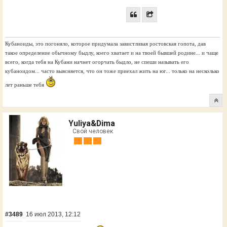
Кубаноиды, это погоняло, которое придумала завистливая ростовская гопота, дав
такое определение обычному быдлу, коего хватает и на твоей бывшей родине... и чаще
всего, когда тебя на Кубани начнет огорчать быдло, не спеши называть его
кубаноидом... часто выясняется, что он тоже приехал жить на юг... только на несколько
лет раньше тебя
Yuliya&Dima
Свой человек
#3489
16 июл 2013, 12:12