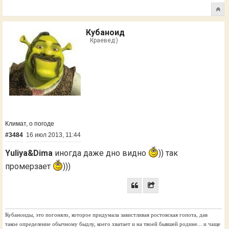
Кубаноид
Краевед:)
Климат, о погоде
#3484
16 июл 2013, 11:44
Yuliya&Dima
иногда даже дно видно
)) так
промерзает
)))
Кубаноиды, это погоняло, которое придумала завистливая ростовская гопота, дав
такое определение обычному быдлу, коего хватает и на твоей бывшей родине... и чаще