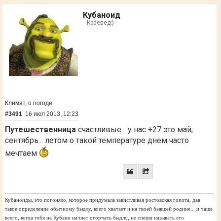
Кубаноид
Краевед:)
Климат, о погоде
#3491
16 июл 2013, 12:23
Путешественница
счастливые... у нас +27 это май,
сентябрь... летом о такой температуре днем часто
мечтаем
Кубаноиды, это погоняло, которое придумала завистливая ростовская гопота, дав
такое определение обычному быдлу, коего хватает и на твоей бывшей родине... и чаще
всего, когда тебя на Кубани начнет огорчать быдло, не спеши называть его