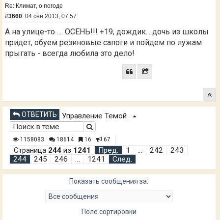
Re: Климат, о погоде
#3660
04 сен 2013, 07:57
А на улице-то .... ОСЕНЬ!!! +19, дождик... дочь из школы
придет, обуем резиновые сапоги и пойдем по лужам
прыгать - всегда любила это дело!
ОТВЕТИТЬ
Управление Темой
1158083
18614
16
67
Страница
244
из
1241
Пред.
1
…
242
243
244
245
246
…
1241
След.
Показать сообщения за:
Поле сортировки