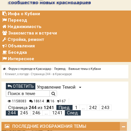
Р
А
Ц
Инфа о Кубани
И
Переезд
Я
Недвижимость
Знакомства и встречи
Стройка, ремонт
Объявления
Беседка
Интересное
Форум о переезде в Краснодар
Переезд
Важные темы о Кубани
Климат, о погоде - Страница 244 - в Краснодаре
ОТВЕТИТЬ
Управление Темой
1158083
18614
16
67
Страница
244
из
1241
Пред.
1
…
242
243
244
245
246
…
1241
След.
ПОСЛЕДНИЕ ИЗОБРАЖЕНИЯ ТЕМЫ