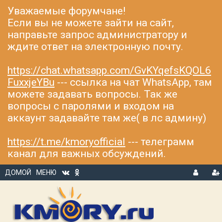
Уважаемые форумчане!
Если вы не можете зайти на сайт,
направьте запрос администратору и
ждите ответ на электронную почту.
https://chat.whatsapp.com/GvKYqefsKQOL6
FuxxjeYBu
--- ссылка на чат WhatsApp, там
можете задавать вопросы. Так же
вопросы с паролями и входом на
аккаунт задавайте там же( в лс админу)
https://t.me/kmoryofficial
--- телеграмм
канал для важных обсуждений.
ДОМОЙ
МЕНЮ
В
Р
Х
ЕГ
О
И
Д
С
Т