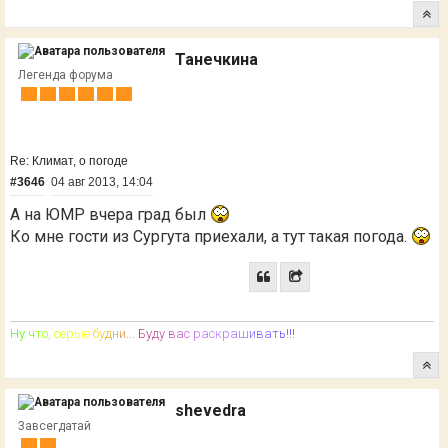
Танечкина
Легенда форума
Re: Климат, о погоде
#3646
04 авг 2013, 14:04
А на ЮМР вчера град был
Ко мне гости из Сургута приехали, а тут такая погода.
Н
у
ч
т
о
,
с
е
р
ы
е
б
у
д
н
и
.
.
.
Б
у
д
у
в
а
с
р
а
с
к
р
а
ш
и
в
а
т
ь
!
!
!
shevedra
Завсегдатай