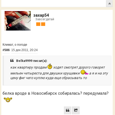
захар54
Завсегдатай
Климат, о погоде
#586
15 дек 2011, 20:24
Belka9999 писал(а):
как квартиру продам
ходят смотрят дорого говорят
мильен четыреста для двушки хрущевки
а я и на эту
цену фиг чего куплю куда еще сбрасывать то
белка вроде в Новосибирск собиралась? передумала?