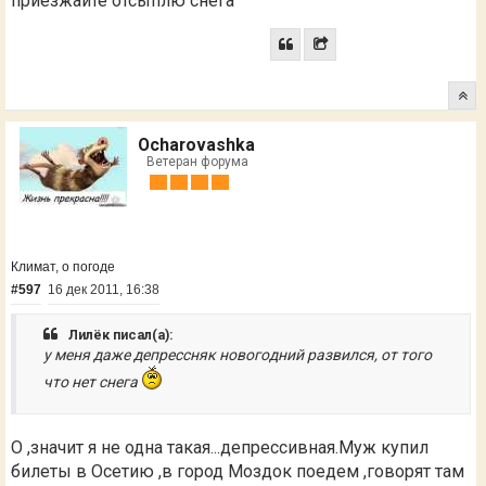
приезжайте отсыплю снега
Ocharovashka
Ветеран форума
Климат, о погоде
#597
16 дек 2011, 16:38
Лилёк писал(а):
у меня даже депрессняк новогодний развился, от того
что нет снега
О ,значит я не одна такая...депрессивная.Муж купил
билеты в Осетию ,в город Моздок поедем ,говорят там