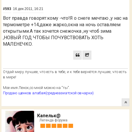
#593
16 дек 2011, 16:21
Вот правда говорят:кому -что!Я о снеге мечтаю ,у нас на
термометре +14,даже жарко,окна на ночь оставляем
открытыми.А так хочется снежочка ,ну чтоб зима
,НОВЫЙ ГОД ЧТОБЫ ПОЧУВСТВОВАТЬ ХОТЬ
МАЛЕНЕЧКО.
Отдай миру лучшее, что есть в тебе, и к тебе вернётся лучшее, что есть
в мире!
Мое имя Ленок,со мной можно на "ты".
Продаю щенков алабая(среднеазиатской овчарки)
Капельк@
Легенда форума