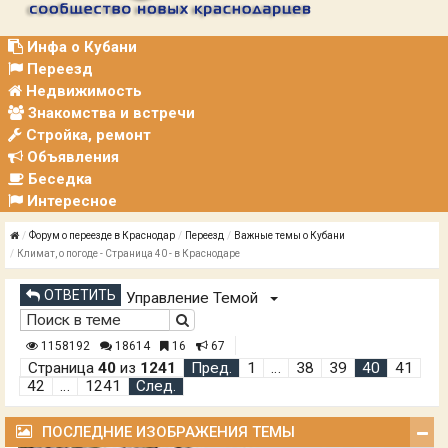
Р
А
Ц
Инфа о Кубани
И
Переезд
Я
Недвижимость
Знакомства и встречи
Стройка, ремонт
Объявления
Беседка
Интересное
Форум о переезде в Краснодар
Переезд
Важные темы о Кубани
Климат, о погоде - Страница 40 - в Краснодаре
ОТВЕТИТЬ
Управление Темой
1158192
18614
16
67
Страница
40
из
1241
Пред.
1
…
38
39
40
41
42
…
1241
След.
ПОСЛЕДНИЕ ИЗОБРАЖЕНИЯ ТЕМЫ