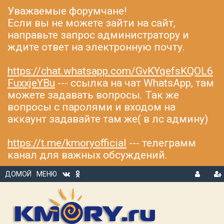
Уважаемые форумчане!
Если вы не можете зайти на сайт,
направьте запрос администратору и
ждите ответ на электронную почту.
https://chat.whatsapp.com/GvKYqefsKQOL6
FuxxjeYBu
--- ссылка на чат WhatsApp, там
можете задавать вопросы. Так же
вопросы с паролями и входом на
аккаунт задавайте там же( в лс админу)
https://t.me/kmoryofficial
--- телеграмм
канал для важных обсуждений.
ДОМОЙ
МЕНЮ
В
Р
Х
ЕГ
О
И
Д
С
Т