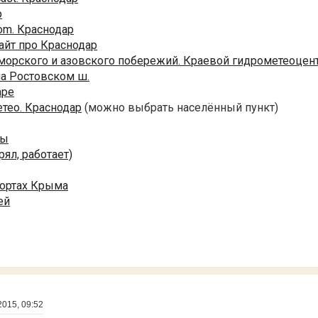
р
om. Краснодар
айт про Краснодар
морского и азовского побережий. Краевой гидрометеоцен
на Ростовском ш.
аре
тео. Краснодар
(можно выбрать населённый пункт)
ры
рял, работает)
рортах Крыма
ей
2015, 09:52