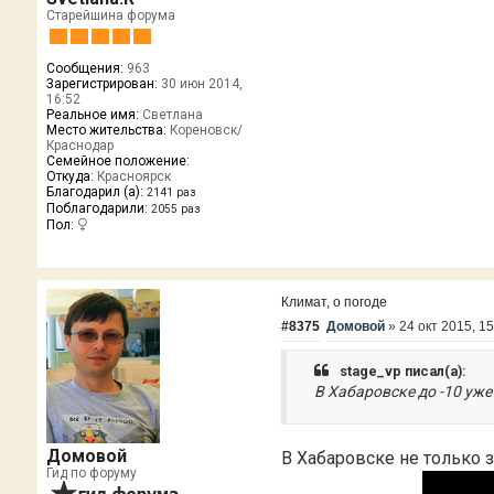
Старейшина форума
Сообщения:
963
Зарегистрирован:
30 июн 2014,
16:52
Реальное имя:
Светлана
Место жительства:
Кореновск/
Краснодар
Семейное положение:
Откуда:
Красноярск
Благодарил (а):
2141 раз
Поблагодарили:
2055 раз
Пол:
Климат, о погоде
#8375
Домовой
»
24 окт 2015, 15
stage_vp писал(а):
В Хабаровске до -10 уже 
Домовой
В Хабаровске не только 
Гид по форуму