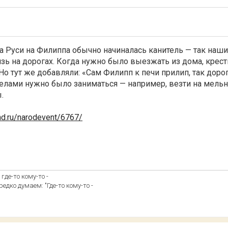
а Руси на Филиппа обычно начиналась канитель — так наш
язь на дорогах. Когда нужно было выезжать из дома, крест
Но тут же добавляли: «Сам Филипп к печи прилип, так доро
делами нужно было заниматься — например, везти на мельн
.
nd.ru/narodevent/6767/
где-то кому-то -
едко думаем: "Где-то кому-то -