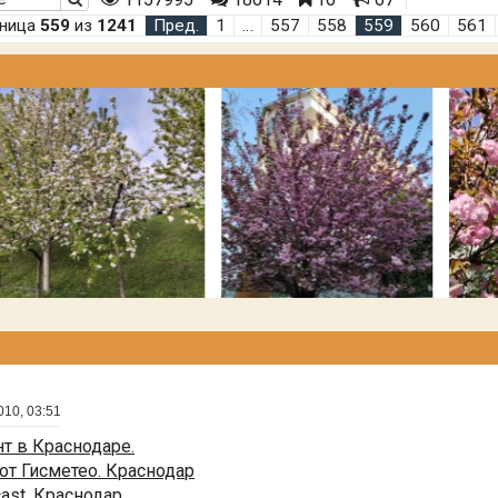
аница
559
из
1241
Пред.
1
…
557
558
559
560
561
010, 03:51
т в Краснодаре.
от Гисметео. Краснодар
cast. Краснодар