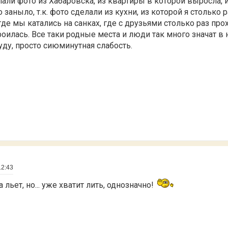
али фото из Хабаровска, из квартиры в которой выросла, 
о заныло, т.к. фото сделали из кухни, из которой я столько 
где мы катались на санках, где с друзьями столько раз про
роилась. Все таки родные места и люди так много значат в
буду, просто сиюминутная слабость.
12:43
льет, но... уже хватит лить, однозначно!