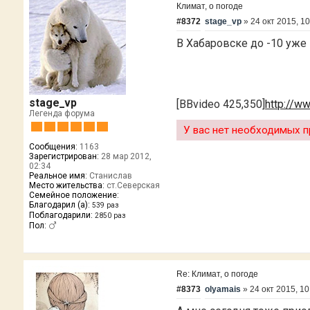
Климат, о погоде
#8372
stage_vp
»
24 окт 2015, 10
В Хабаровске до -10 уже и
stage_vp
[BBvideo 425,350]
http://w
Легенда форума
У вас нет необходимых п
Сообщения:
1163
Зарегистрирован:
28 мар 2012,
02:34
Реальное имя:
Станислав
Место жительства:
ст.Северская
Семейное положение:
Благодарил (а):
539 раз
Поблагодарили:
2850 раз
Пол:
Re: Климат, о погоде
#8373
olyamais
»
24 окт 2015, 10