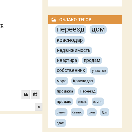
ОБЛАКО ТЕГОВ
тр
переезд
дом
краснодар
недвижимость
квартира
продам
собственник
участок
море
Краснодар
продажа
Переезд
продаю
отдых
земля
сниму
бизнес
сочи
Дом
сдам