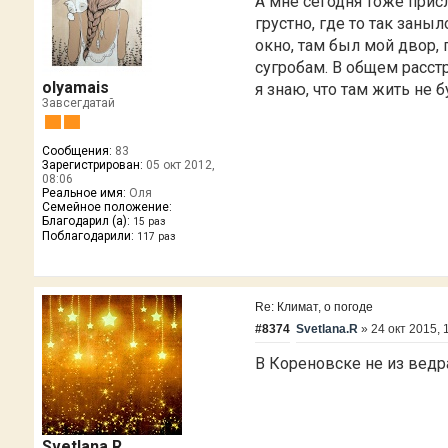
А мне сегодня тоже присл
грустно, где то так заныл
окно, там был мой двор, 
сугробам. В общем расст
olyamais
я знаю, что там жить не 
Завсегдатай
Сообщения:
83
Зарегистрирован:
05 окт 2012,
08:06
Реальное имя:
Оля
Семейное положение:
Благодарил (а):
15 раз
Поблагодарили:
117 раз
Re: Климат, о погоде
#8374
Svetlana.R
»
24 окт 2015, 
В Кореновске не из ведра 
Svetlana.R