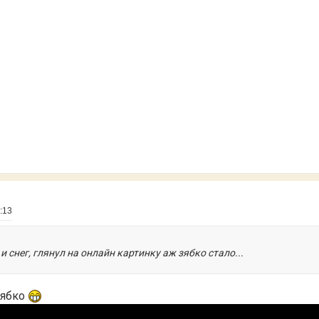
:13
и снег, глянул на онлайн картинку аж зябко стало...
зябко