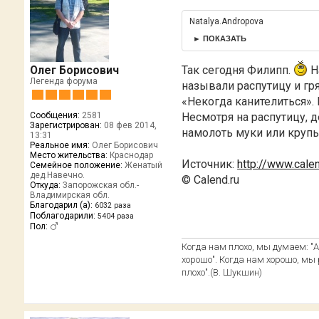
Natalya.Andropova
► ПОКАЗАТЬ
Так сегодня Филипп.
Н
Олег Борисович
Легенда форума
называли распутицу и гр
«Некогда канителиться». 
Несмотря на распутицу, 
Сообщения:
2581
Зарегистрирован:
08 фев 2014,
намолоть муки или крупы
13:31
Реальное имя:
Олег Борисович
Место жительства:
Краснодар
Источник:
http://www.cale
Семейное положение:
Женатый
дед.Навечно.
© Calend.ru
Откуда:
Запорожская обл.-
Владимирская обл.
Благодарил (а):
6032 раза
Поблагодарили:
5404 раза
Пол:
Когда нам плохо, мы думаем: "А 
хорошо". Когда нам хорошо, мы р
плохо".(В. Шукшин)