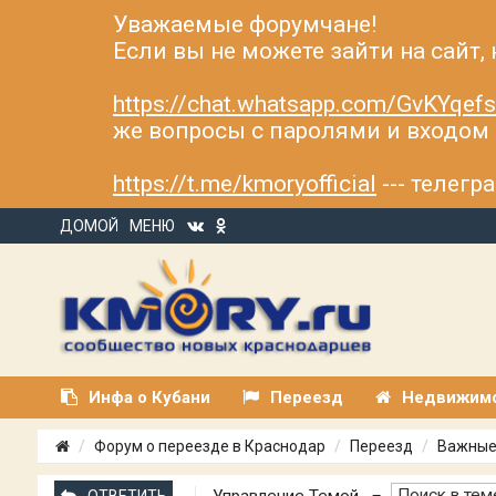
Уважаемые форумчане!
Если вы не можете зайти на сайт,
https://chat.whatsapp.com/GvKYqe
же вопросы с паролями и входом н
https://t.me/kmoryofficial
--- телег
ДОМОЙ
МЕНЮ
Инфа о Кубани
Переезд
Недвижим
Форум о переезде в Краснодар
Переезд
Важные