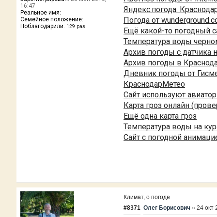
16:47
Яндекс.погода. Краснода
Реальное имя:
Погода от wunderground.c
Семейное положение:
Поблагодарили:
129 раз
Ещё какой-то погодный с
Температура воды черно
Архив погоды с датчика 
Архив погоды в Краснод
Дневник погоды от Гисме
КраснодарМетео
Сайт используют авиато
Карта гроз онлайн (прове
Ещё одна карта гроз
Температура воды на ку
Сайт с погодной анимаци
Климат, о погоде
#8371
Олег Борисович
»
24 окт 