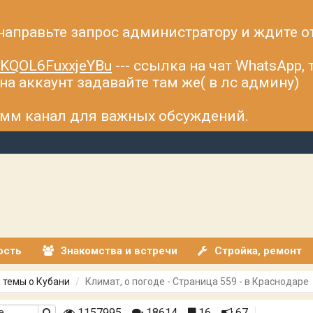
 направьте запрос администратору и ждите о
fsKQOL6FuxxjeYBu
--- ссылка на чат WhatsApp,
а аккаунт задавайте там же( в лс админу)
рамм канал для важных обсуждений.
ость
Знакомства и встречи
Стройка, ремонт
 темы о Кубани
Климат, о погоде - Страница 559 - в Краснодаре
1157995
18614
16
67