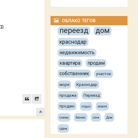
ОБЛАКО ТЕГОВ
тр
переезд
дом
краснодар
недвижимость
квартира
продам
собственник
участок
море
Краснодар
продажа
Переезд
продаю
отдых
земля
сниму
бизнес
сочи
Дом
сдам