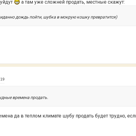
 уйдут
а там уже сложней продать, местные скажут:
жиданно дождь пойти, шубка в мокрую кошку превратится)
:19
рудные времена продать.
емена да в теплом климате шубу продать будет трудно, есл