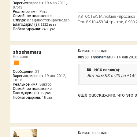
Зарегистрирован:
19 мар 2011,
07:43
Реальное имя:
Рита
Семейное положение:
АВТОСТЕКЛА любые - продажа, у
Откуда:
Владивосток-Краснодар
Тел. 8 918 458 34 три три, 8 900
Благодарил (а):
3222 раза
Поблагодарили:
2406 раз
Климат, о погоде
shoshamaru
Новичок
#8930
shoshamaru
»
14 янв 2016
NGK писал(а):
Сообщения:
21
Вот вам КК с -20 до +14!
Зарегистрирован:
19 авг 2012,
10:16
Реальное имя:
Виктор
Семейное положение:
Благодарил (а):
12 раз
ещё расскажите, что это
Поблагодарили:
18 раз
Климат, о погоде