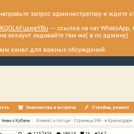
 направьте запрос администратору и ждите о
fsKQOL6FuxxjeYBu
--- ссылка на чат WhatsApp,
а аккаунт задавайте там же( в лс админу)
рамм канал для важных обсуждений.
ость
Знакомства и встречи
Стройка, ремонт
 темы о Кубани
Климат, о погоде - Страница 596 - в Краснодаре
1157426
18614
16
67