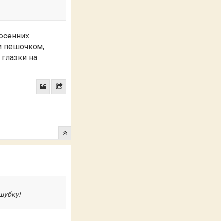
 осенних
км пешочком,
 глазки на
 шубку!