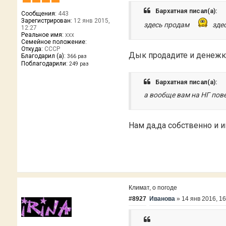
Бархатная писал(а):
Сообщения:
443
Зарегистрирован:
12 янв 2015,
здесь продам
зде
12:27
Реальное имя:
xxx
Семейное положение:
Откуда:
CCCP
Дык продадите и денежки 
Благодарил (а):
366 раз
Поблагодарили:
249 раз
Бархатная писал(а):
а вообще вам на НГ повез
Нам да,да собственно и 
Климат, о погоде
#8927
Иванова
»
14 янв 2016, 16