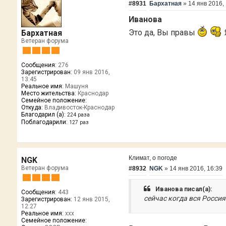
#8931
Бархатная
»
14 янв 2016,
Иванова
Это да, Вы правы
Бархатная
Ветеран форума
Сообщения:
276
Зарегистрирован:
09 янв 2016,
13:45
Реальное имя:
Машуня
Место жительства:
Краснодар
Семейное положение:
Откуда:
Владивосток-Краснодар
Благодарил (а):
224 раза
Поблагодарили:
127 раз
Климат, о погоде
NGK
Ветеран форума
#8932
NGK
»
14 янв 2016, 16:39
Иванова писал(а):
Сообщения:
443
сейчас когда вся Росси
Зарегистрирован:
12 янв 2015,
12:27
Реальное имя:
xxx
Семейное положение: