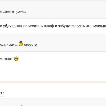
сь людям нужнее
уйдут,а так повесите в шкаф и забудете,а чуть что вспомн
ло - снег...
красота.
им тоже.
:17