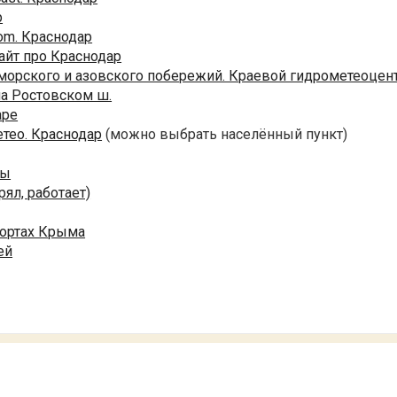
р
om. Краснодар
айт про Краснодар
морского и азовского побережий. Краевой гидрометеоцен
на Ростовском ш.
аре
тео. Краснодар
(можно выбрать населённый пункт)
ры
рял, работает)
рортах Крыма
ей