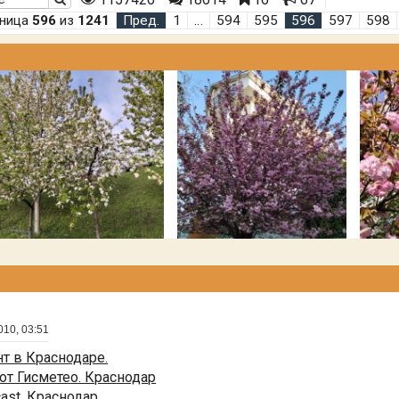
аница
596
из
1241
Пред.
1
…
594
595
596
597
598
010, 03:51
т в Краснодаре.
от Гисметео. Краснодар
cast. Краснодар