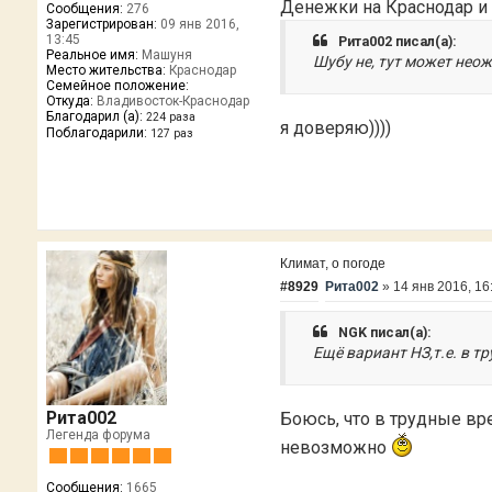
Денежки на Краснодар и
Сообщения:
276
Зарегистрирован:
09 янв 2016,
13:45
Рита002 писал(а):
Реальное имя:
Машуня
Шубу не, тут может нео
Место жительства:
Краснодар
Семейное положение:
Откуда:
Владивосток-Краснодар
Благодарил (а):
224 раза
я доверяю))))
Поблагодарили:
127 раз
Климат, о погоде
#8929
Рита002
»
14 янв 2016, 16
NGK писал(а):
Ещё вариант НЗ,т.е. в т
Рита002
Боюсь, что в трудные вр
Легенда форума
невозможно
Сообщения:
1665