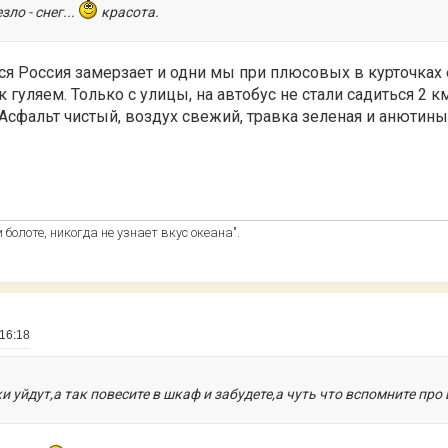
ло - снег...
красота.
вся Россия замерзает и одни мы при плюсовых в курточках
к гуляем. Только с улицы, на автобус не стали садиться 2 
 Асфальт чистый, воздух свежий, травка зеленая и анютины
.
болоте, никогда не узнает вкус океана".
 16:18
 уйдут,а так повесите в шкаф и забудете,а чуть что вспомните про