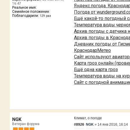
16:47
Яндекс.погода. Краснода
Реальное имя:
Погода от wunderground.c
Семейное положение:
Поблагодарили:
129 раз
Ещё какой-то погодный с
Температура воды черно
Архив погоды с датчика 
Архив погоды в Краснод
Дневник погоды от Гисме
КраснодарМетео
Сайт используют авиато
Карта гроз онлайн (прове
Ещё одна карта гроз
Температура воды на ку
Сайт с погодной анимаци
Климат, о погоде
NGK
Ветеран форума
#8926
NGK
»
14 янв 2016, 16:14