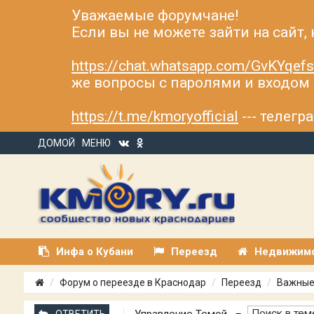
Уважаемые форумчане!
Если вы не можете зайти на сайт,
https://chat.whatsapp.com/GvKYqe
же вопросы с паролями и входом н
https://t.me/kmoryofficial
--- телег
ДОМОЙ
МЕНЮ
Инфа о Кубани
Переезд
Недвижим
Форум о переезде в Краснодар
Переезд
Важные