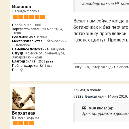
а вообще вам на НГ повез
Иванова
Легенда форума
Везет нам сейчас когда 
Сообщения:
1886
ботиночках и без перчато
Зарегистрирован:
23 мар 2014,
потихоньку прогулялись.
10:08
Реальное имя:
Ирина
газонах цветут. Прелесть
Место жительства:
Яблоновский-
Львовское
Семейное положение:
замужем
Откуда:
Комсомольск-на-Амуре,
Хабаровский край
Благодарил (а):
2533 раза
Поблагодарили:
3211 раз
Лягушка, которая сидит в своем 
Пол:
Климат, о погоде
#8928
Бархатная
»
14 янв 2016,
NGK писал(а):
Бархатная
Дык продадите и денежки
Ветеран форума