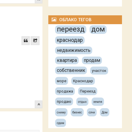
ОБЛАКО ТЕГОВ
переезд
дом
краснодар
недвижимость
квартира
продам
собственник
участок
море
Краснодар
продажа
Переезд
продаю
отдых
земля
сниму
бизнес
сочи
Дом
сдам