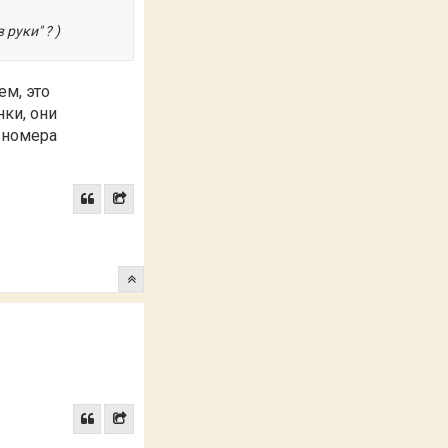
 руки" ? )
ем, это
нки, они
е номера