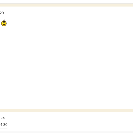
:29
я
ана.
14:30