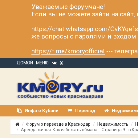
Уважаемые форумчане!
Если вы не можете зайти на сайт,
https://chat.whatsapp.com/GvKYqe
же вопросы с паролями и входом н
https://t.me/kmoryofficial
--- телег
ДОМОЙ
МЕНЮ
Инфа о Кубани
Переезд
Недвижим
Форум о переезде в Краснодар
Недвижимость
Н
Аренда жилья. Как избежать обмана. - Страница 9 - в К