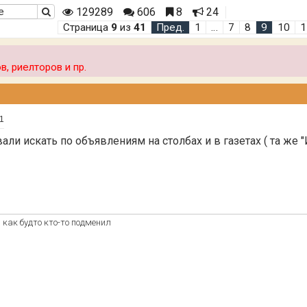
129289
606
8
24
Страница
9
из
41
Пред.
1
…
7
8
9
10
1
, риелторов и пр.
41
али искать по объявлениям на столбах и в газетах ( та же "И
 как будто кто-то подменил