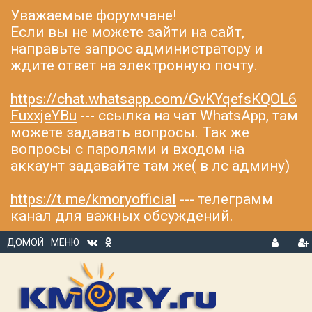
Уважаемые форумчане!
Если вы не можете зайти на сайт,
направьте запрос администратору и
ждите ответ на электронную почту.
https://chat.whatsapp.com/GvKYqefsKQOL6
FuxxjeYBu
--- ссылка на чат WhatsApp, там
можете задавать вопросы. Так же
вопросы с паролями и входом на
аккаунт задавайте там же( в лс админу)
https://t.me/kmoryofficial
--- телеграмм
канал для важных обсуждений.
ДОМОЙ
МЕНЮ
В
Р
Х
ЕГ
О
И
Д
С
Т