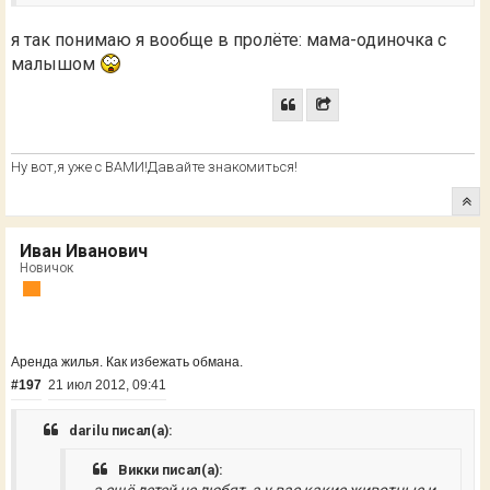
я так понимаю я вообще в пролёте: мама-одиночка с
малышом
Ну вот,я уже с ВАМИ!Давайте знакомиться!
Иван Иванович
Новичок
Аренда жилья. Как избежать обмана.
#197
21 июл 2012, 09:41
darilu писал(а):
Викки писал(а):
а ещё детей не любят, а у вас какие животные и