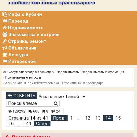
Р
А
Ц
Инфа о Кубани
И
Переезд
Я
Недвижимость
Знакомства и встречи
Стройка, ремонт
Объявления
Беседка
Интересное
Форум о переезде в Краснодар
Недвижимость
Недвижимость. Информация
Прочие важные вопросы
Аренда жилья. Как избежать обмана. - Страница 14 - в Краснодаре
ОТВЕТИТЬ
Управление Темой
129292
606
8
24
Страница
14
из
41
Пред.
1
…
12
13
14
15
16
…
41
След.