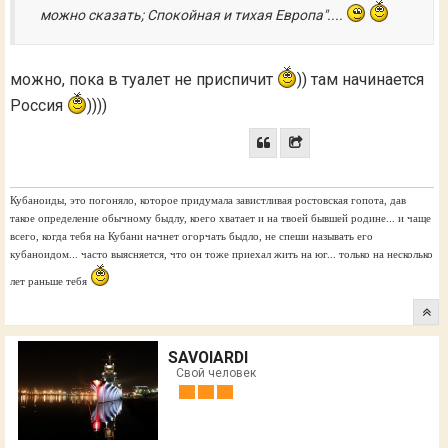
можно сказать; Спокойная и тихая Европа"....
можно, пока в туалет не приспичит
)) там начинается
Россия
))))
Кубаноиды, это погоняло, которое придумала завистливая ростовская гопота, дав
такое определение обычному быдлу, коего хватает и на твоей бывшей родине... и чаще
всего, когда тебя на Кубани начнет огорчать быдло, не спеши называть его
кубаноидом... часто выясняется, что он тоже приехал жить на юг... только на несколько
лет раньше тебя
SAVOIARDI
Свой человек