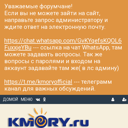
Уважаемые форумчане!
Если вы не можете зайти на сайт,
направьте запрос администратору и
ждите ответ на электронную почту.
https://chat.whatsapp.com/GvKYqefsKQOL6
FuxxjeYBu
--- ссылка на чат WhatsApp, там
можете задавать вопросы. Так же
вопросы с паролями и входом на
аккаунт задавайте там же( в лс админу)
https://t.me/kmoryofficial
--- телеграмм
канал для важных обсуждений.
ДОМОЙ
МЕНЮ
В
Р
Х
ЕГ
О
И
Д
С
Т