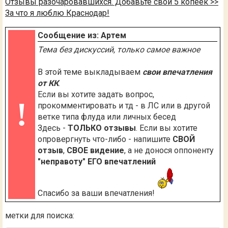
Отзывы разочаровавшихся. Добавьте свои 5 копеек >>
За что я люблю Краснодар!
Сообщение из: Артем
Тема без дискуссий, только самое важное
В этой теме выкладываем
свои впечатления
от КК
.
Если вы хотите задать вопрос,
!
прокомментировать и тд - в ЛС или в другой
ветке типа флуда или личных бесед
Здесь -
ТОЛЬКО отзывы
. Если вы хотите
опровергнуть что-либо - напишите
СВОЙ
отзыв
,
СВОЕ видение
, а не донося оппоненту
"неправоту" ЕГО впечатлений
Спасибо за ваши впечатления!
метки для поиска: