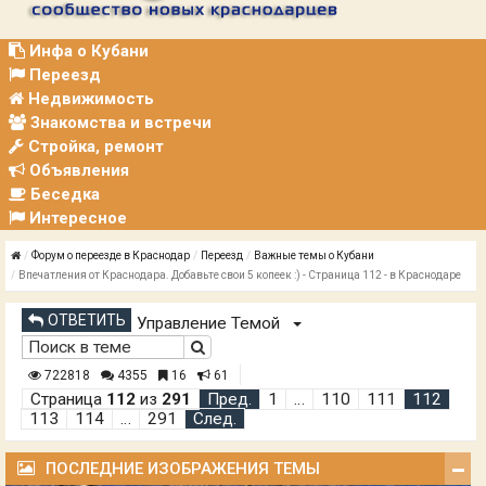
Р
А
Ц
Инфа о Кубани
И
Переезд
Я
Недвижимость
Знакомства и встречи
Стройка, ремонт
Объявления
Беседка
Интересное
Форум о переезде в Краснодар
Переезд
Важные темы о Кубани
Впечатления от Краснодара. Добавьте свои 5 копеек :) - Страница 112 - в Краснодаре
ОТВЕТИТЬ
Управление Темой
722818
4355
16
61
Страница
112
из
291
Пред.
1
…
110
111
112
113
114
…
291
След.
ПОСЛЕДНИЕ ИЗОБРАЖЕНИЯ ТЕМЫ