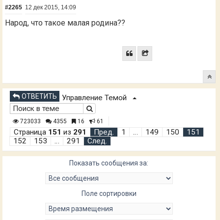
#2265
12 дек 2015, 14:09
Народ, что такое малая родина??
ОТВЕТИТЬ
Управление Темой
723033
4355
16
61
Страница
151
из
291
Пред.
1
…
149
150
151
152
153
…
291
След.
Показать сообщения за:
Поле сортировки