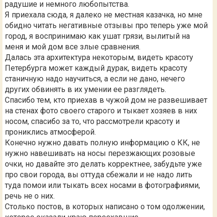
радушие и немного любопытства.
Я приехала сюда, я далеко не местная казачка, но мне
обидно читать негативные отзывы про теперь уже мой
город, я воспринимаю как ушат грязи, вылитый на
меня и мой дом все злые сравнения.
Далась эта архитектура некоторым, видеть красоту
Петербурга может каждый дурак, видеть красоту
станичную надо научиться, а если не дано, нечего
других обвинять в их умении ее разглядеть.
Спасибо тем, кто приехав в чужой дом не развешивает
на стенах фото своего старого и тыкает хозяев в них
носом, спасибо за то, что рассмотрели красоту и
прониклись атмосферой.
Конечно нужно давать полную информацию о КК, не
нужно навешивать на носы перезжающих розовые
очки, но давайте это делать корректнее, забудьте уже
про свои города, вы оттуда сбежали и не надо лить
туда помои или тыкать всех носами в фотографиями,
речь не о них.
Столько постов, в которых написано о том одолжении,