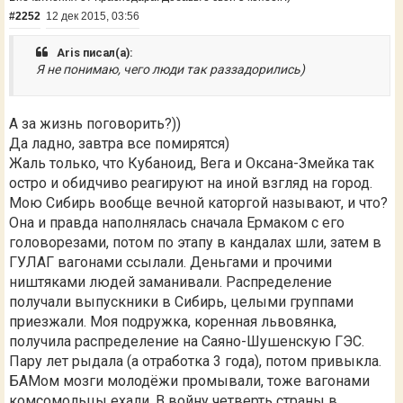
#2252
12 дек 2015, 03:56
Aris писал(а):
Я не понимаю, чего люди так раззадорились)
А за жизнь поговорить?))
Да ладно, завтра все помирятся)
Жаль только, что Кубаноид, Вега и Оксана-Змейка так
остро и обидчиво реагируют на иной взгляд на город.
Мою Сибирь вообще вечной каторгой называют, и что?
Она и правда наполнялась сначала Ермаком с его
головорезами, потом по этапу в кандалах шли, затем в
ГУЛАГ вагонами ссылали. Деньгами и прочими
ништяками людей заманивали. Распределение
получали выпускники в Сибирь, целыми группами
приезжали. Моя подружка, коренная львовянка,
получила распределение на Саяно-Шушенскую ГЭС.
Пару лет рыдала (а отработка 3 года), потом привыкла.
БАМом мозги молодёжи промывали, тоже вагонами
комсомольцы ехали. В войну четверть страны в