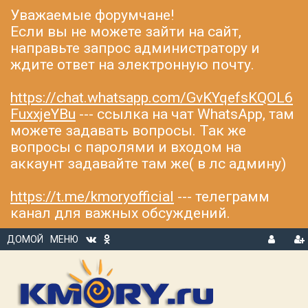
Уважаемые форумчане!
Если вы не можете зайти на сайт,
направьте запрос администратору и
ждите ответ на электронную почту.
https://chat.whatsapp.com/GvKYqefsKQOL6
FuxxjeYBu
--- ссылка на чат WhatsApp, там
можете задавать вопросы. Так же
вопросы с паролями и входом на
аккаунт задавайте там же( в лс админу)
https://t.me/kmoryofficial
--- телеграмм
канал для важных обсуждений.
ДОМОЙ
МЕНЮ
В
Р
Х
ЕГ
О
И
Д
С
Т