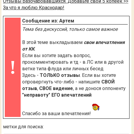
Отзывы разочаровавшихся. Добавьте свои 5 копеек >>
За что я люблю Краснодар!
Сообщение из: Артем
Тема без дискуссий, только самое важное
В этой теме выкладываем
свои впечатления
от КК
.
Если вы хотите задать вопрос,
!
прокомментировать и тд - в ЛС или в другой
ветке типа флуда или личных бесед
Здесь -
ТОЛЬКО отзывы
. Если вы хотите
опровергнуть что-либо - напишите
СВОЙ
отзыв
,
СВОЕ видение
, а не донося оппоненту
"неправоту" ЕГО впечатлений
Спасибо за ваши впечатления!
метки для поиска: