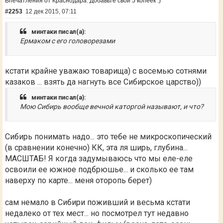
Впечатления от Краснодара. Добавьте свои 5 копеек :)
#2253
12 дек 2015, 07:11
минтаки писал(а):
Ермаком с его головорезами
кстати крайне уважаю товарища) с восемью сотнями
казаков ... взять да нагнуть все Сибирское царство))
минтаки писал(а):
Мою Сибирь вообще вечной каторгой называют, и что?
Сибирь понимать надо... это тебе не микроскопический
(в сравнении конечно) КК, эта ля ширь, глубина...
МАСШТАБ! Я когда задумываюсь что мы еле-еле
освоили ее южное подбрюшье... и сколько ее там
наверху по карте... меня оторопь берет)
сам немало в Сибири поживший и весьма кстати
недалеко от тех мест... но посмотрел тут недавно