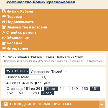
Р
А
Ц
Инфа о Кубани
И
Переезд
Я
Недвижимость
Знакомства и встречи
Стройка, ремонт
Объявления
Беседка
Интересное
Форум о переезде в Краснодар
Переезд
Важные темы о Кубани
Впечатления от Краснодара. Добавьте свои 5 копеек :) - Страница 151 - в Краснодаре
ОТВЕТИТЬ
Управление Темой
723033
4355
16
61
Страница
151
из
291
Пред.
1
…
149
150
151
152
153
…
291
След.
ПОСЛЕДНИЕ ИЗОБРАЖЕНИЯ ТЕМЫ