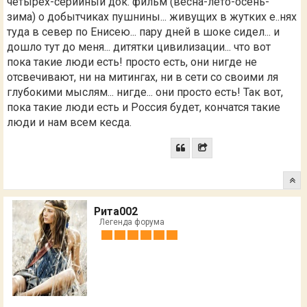
четырех-серийный док. фильм (весна-лето-осень-
зима) о добытчиках пушнины... живущих в жутких е..нях
туда в север по Енисею... пару дней в шоке сидел... и
дошло тут до меня... дитятки цивилизации... что вот
пока такие люди есть! просто есть, они нигде не
отсвечивают, ни на митингах, ни в сети со своими ля
глубокими мыслям... нигде... они просто есть! Так вот,
пока такие люди есть и Россия будет, кончатся такие
люди и нам всем кесда.
Рита002
Легенда форума