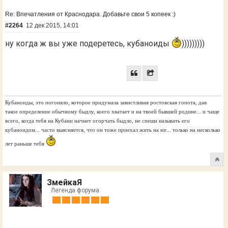
Re: Впечатления от Краснодара. Добавьте свои 5 копеек :)
#2264
12 дек 2015, 14:01
ну когда ж вы уже подеретесь, кубаноиды
)))))))))
Кубаноиды, это погоняло, которое придумала завистливая ростовская гопота, дав
такое определение обычному быдлу, коего хватает и на твоей бывшей родине... и чаще
всего, когда тебя на Кубани начнет огорчать быдло, не спеши называть его
кубаноидом... часто выясняется, что он тоже приехал жить на юг... только на несколько
лет раньше тебя
ЗмейкаЯ
Легенда форума