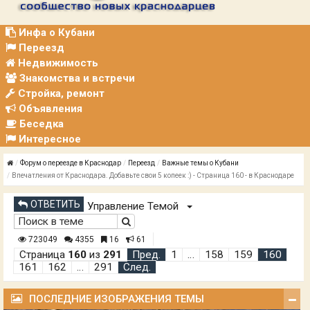
Р
А
Ц
Инфа о Кубани
И
Переезд
Я
Недвижимость
Знакомства и встречи
Стройка, ремонт
Объявления
Беседка
Интересное
Форум о переезде в Краснодар
Переезд
Важные темы о Кубани
Впечатления от Краснодара. Добавьте свои 5 копеек :) - Страница 160 - в Краснодаре
ОТВЕТИТЬ
Управление Темой
723049
4355
16
61
Страница
160
из
291
Пред.
1
…
158
159
160
161
162
…
291
След.
ПОСЛЕДНИЕ ИЗОБРАЖЕНИЯ ТЕМЫ