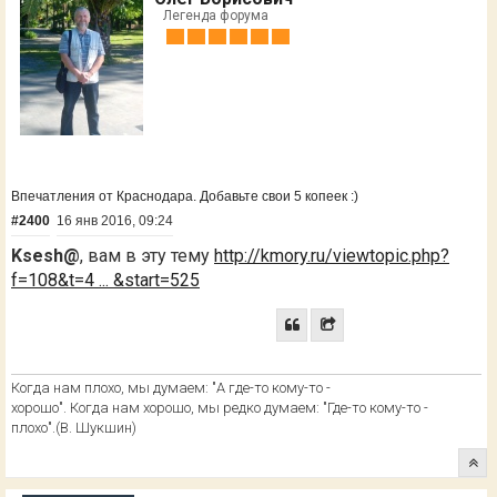
Легенда форума
Впечатления от Краснодара. Добавьте свои 5 копеек :)
#2400
16 янв 2016, 09:24
Ksesh@
, вам в эту тему
http://kmory.ru/viewtopic.php?
f=108&t=4 ... &start=525
Когда нам плохо, мы думаем: "А где-то кому-то -
хорошо". Когда нам хорошо, мы редко думаем: "Где-то кому-то -
плохо".(В. Шукшин)