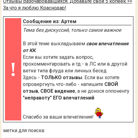
Отзывы разочаровавшихся. Добавьте свои 5 копеек >>
За что я люблю Краснодар!
Сообщение из: Артем
Тема без дискуссий, только самое важное
В этой теме выкладываем
свои впечатления
от КК
.
Если вы хотите задать вопрос,
!
прокомментировать и тд - в ЛС или в другой
ветке типа флуда или личных бесед
Здесь -
ТОЛЬКО отзывы
. Если вы хотите
опровергнуть что-либо - напишите
СВОЙ
отзыв
,
СВОЕ видение
, а не донося оппоненту
"неправоту" ЕГО впечатлений
Спасибо за ваши впечатления!
метки для поиска: