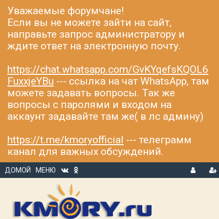
Уважаемые форумчане!
Если вы не можете зайти на сайт,
направьте запрос администратору и
ждите ответ на электронную почту.
https://chat.whatsapp.com/GvKYqefsKQOL6
FuxxjeYBu
--- ссылка на чат WhatsApp, там
можете задавать вопросы. Так же
вопросы с паролями и входом на
аккаунт задавайте там же( в лс админу)
https://t.me/kmoryofficial
--- телеграмм
канал для важных обсуждений.
ДОМОЙ
МЕНЮ
В
Р
Х
ЕГ
О
И
Д
С
Т