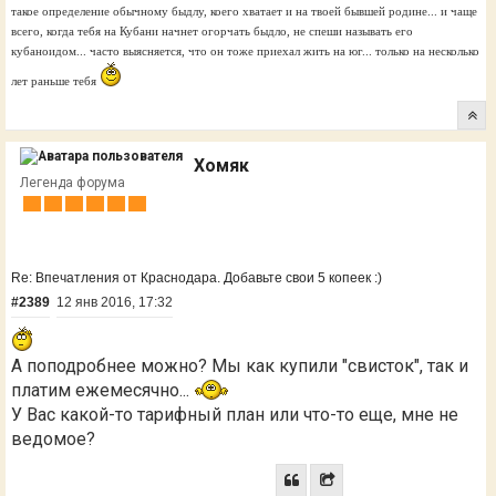
такое определение обычному быдлу, коего хватает и на твоей бывшей родине... и чаще
всего, когда тебя на Кубани начнет огорчать быдло, не спеши называть его
кубаноидом... часто выясняется, что он тоже приехал жить на юг... только на несколько
лет раньше тебя
Хомяк
Легенда форума
Re: Впечатления от Краснодара. Добавьте свои 5 копеек :)
#2389
12 янв 2016, 17:32
А поподробнее можно? Мы как купили "свисток", так и
платим ежемесячно...
У Вас какой-то тарифный план или что-то еще, мне не
ведомое?