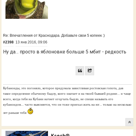
Re: Впечатления от Краснодара. Добавьте свои 5 копеек :)
#2398
13 янв 2016, 09:06
Ну да… просто в яблоновке больше 5 мбит - редкость
Кубаноиды, это погоняло, которое придумала завистливая ростовская гопота, дав
такое определение обычному быдлу, коего хватает и на твоей бывшей родине... и чаще
всего, когда тебя на Кубани начнет огорчать быдло, не спеши называть его
кубаноидом... часто выясняется, что он тоже приехал жить на юг... только на несколько
лет раньше тебя
Ksesh@